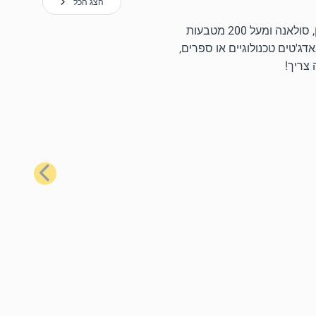
הצג הכל
באמצעות כרטיסי המתנה הפופולריים ביותר שלנו, תוכל לרכוש מגוון רחב של מוצרים יומיומיים באמצעות ביטקוין, את'ריום, לייטקוין, סולאנה ומעל 200 מטבעות
דג'טים טכנולוגיים או ספרים,
 צריך!
הבא