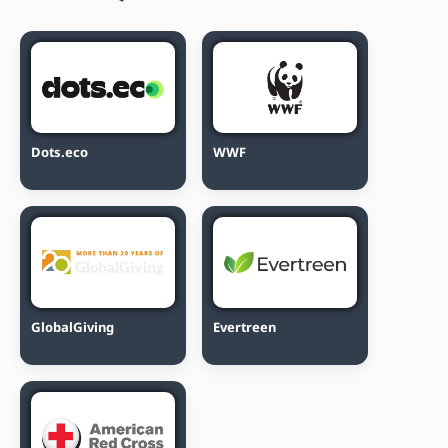
Dots.eco
WWF
GlobalGiving
Evertreen