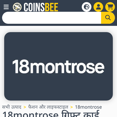
सभी उत्पाद
फैशन और लाइफस्टाइल
18montrose
18montrose गिफ्ट कार्ड