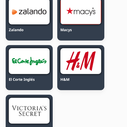
Zalando
Macys
El Corte Inglés
H&M