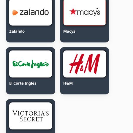
Zalando
Macys
El Corte Inglés
H&M