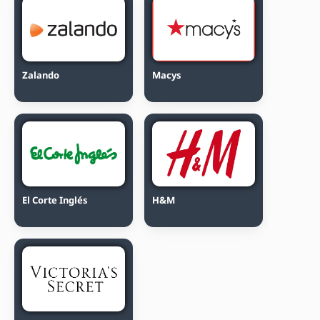
Zalando
Macys
El Corte Inglés
H&M