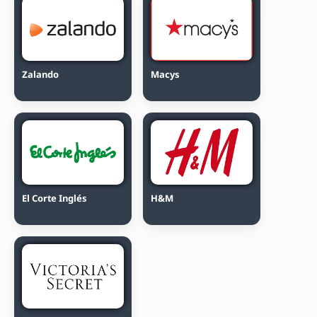
Zalando
Macys
El Corte Inglés
H&M