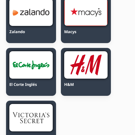
Zalando
Macys
El Corte Inglés
H&M