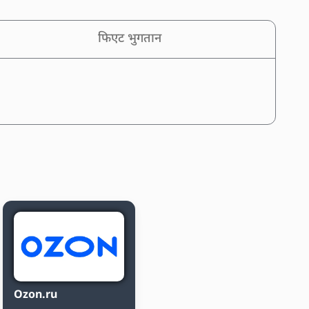
फिएट भुगतान
Ozon.ru