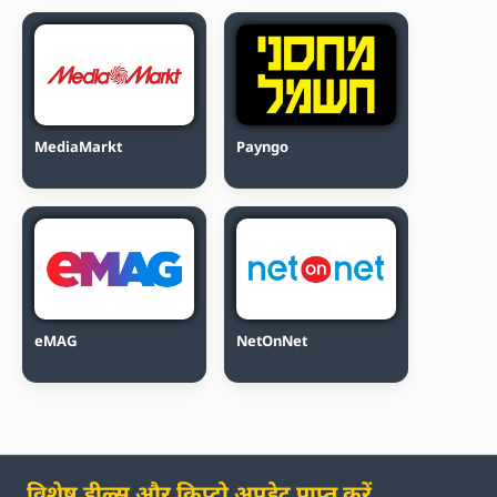
MediaMarkt
Payngo
eMAG
NetOnNet
विशेष डील्स और क्रिप्टो अपडेट प्राप्त करें