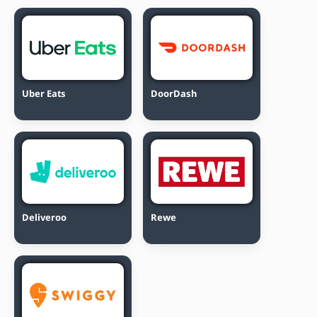
Uber Eats
DoorDash
Deliveroo
Rewe