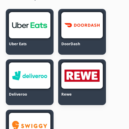
Uber Eats
DoorDash
Deliveroo
Rewe