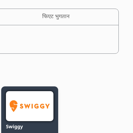
फिएट भुगतान
Swiggy