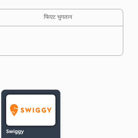
फिएट भुगतान
Swiggy