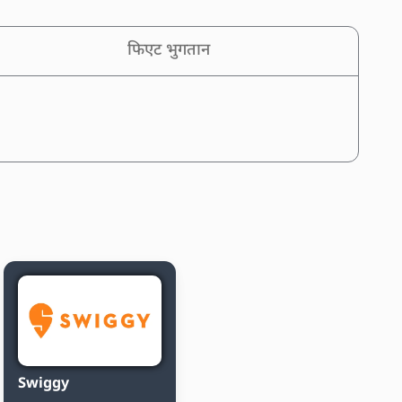
फिएट भुगतान
Swiggy