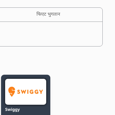
फिएट भुगतान
Swiggy