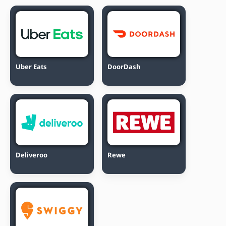
Uber Eats
DoorDash
Deliveroo
Rewe