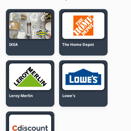
IKEA
The Home Depot
Leroy Merlin
Lowe's