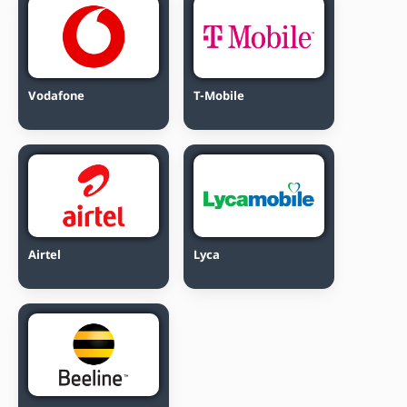
Vodafone
T-Mobile
Airtel
Lyca