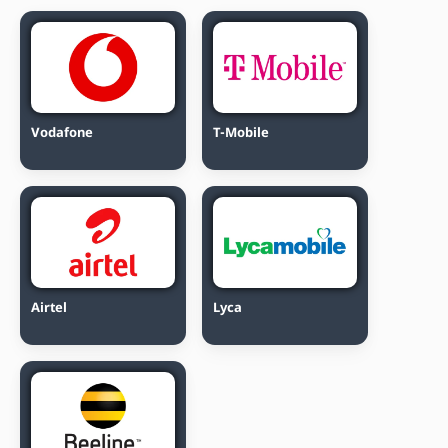
Vodafone
T-Mobile
Airtel
Lyca