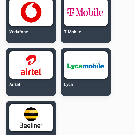
Vodafone
T-Mobile
Airtel
Lyca