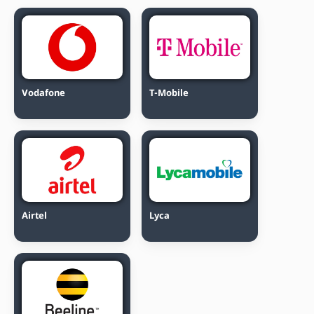
Vodafone
T-Mobile
Airtel
Lyca