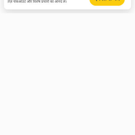
तेज़ चेकआउट और विशेष प्रचारों का आनंद लें।
विशेष डील्स और क्रिप्टो अपडेट प्राप्त करें
हजारों सब्सक्राइबर्स में शामिल हों और कोई भी डील मिस न करें।
सब्सक्राइब करें
मैं अपने डेटा के प्रसंस्करण को स्वीकार करता हूँ और न्यूज़लेटर की
गोपनीयता नीति
की