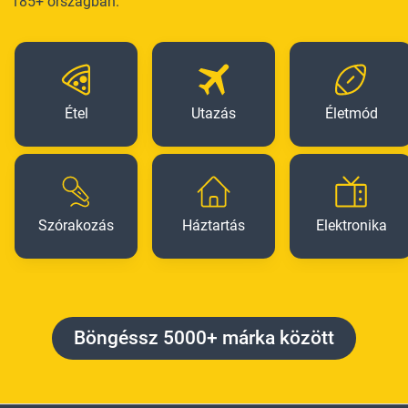
185+ országban.
Étel
Utazás
Életmód
Szórakozás
Háztartás
Elektronika
Böngéssz 5000+ márka között