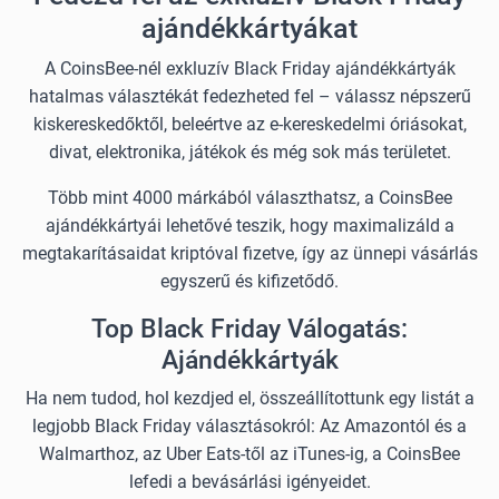
ajándékkártyákat
A CoinsBee-nél exkluzív Black Friday ajándékkártyák
hatalmas választékát fedezheted fel – válassz népszerű
kiskereskedőktől, beleértve az e-kereskedelmi óriásokat,
divat, elektronika, játékok és még sok más területet.
Több mint 4000 márkából választhatsz, a CoinsBee
ajándékkártyái lehetővé teszik, hogy maximalizáld a
megtakarításaidat kriptóval fizetve, így az ünnepi vásárlás
egyszerű és kifizetődő.
Top Black Friday Válogatás:
Ajándékkártyák
Ha nem tudod, hol kezdjed el, összeállítottunk egy listát a
legjobb Black Friday választásokról: Az Amazontól és a
Walmarthoz, az Uber Eats-től az iTunes-ig, a CoinsBee
lefedi a bevásárlási igényeidet.