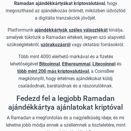
Ramadan ajándékkártyákat kriptovalutával
, hogy
megoszthasd az ajándékozás örömét, miközben üdvözlöd
a digitális tranzakciók jövőjét.
Platformunk
ajándékkártyák széles választékát
kínálja,
amelyek tükrözik a Ramadan értékeit, legyen szó alapvető
szükségletekről,
szórakozásról
vagy oktatási forrásokról.
Több mint 4000 elérhető márkával és a fizetés
lehetőségével
Bitcoinnal
,
Ethereummal
,
Litecoinnel
és
több mint 200 más kriptovalutával
, a CoinsBee
megkönnyíti, hogy értelmes ajándékokat küldj
családodnak, barátaidnak és a rászorulóknak.
Fedezd fel a legjobb Ramadan
ajándékkártya ajánlatokat kriptóval
A Ramadan a megfontolás és a nagylelkűség ideje, és mi
lehetne jobb módja ennek a szellemnek a tiszteletére, mint