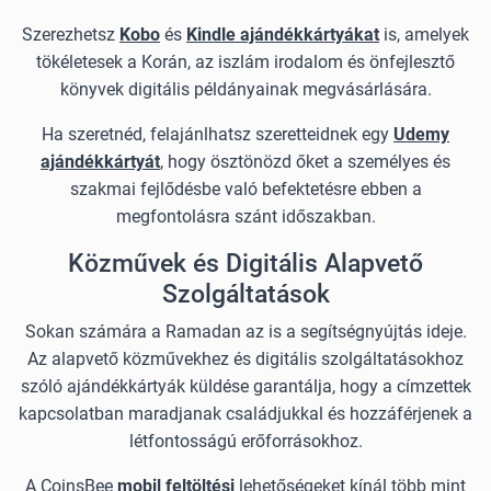
Szerezhetsz
Kobo
és
Kindle ajándékkártyákat
is, amelyek
tökéletesek a Korán, az iszlám irodalom és önfejlesztő
könyvek digitális példányainak megvásárlására.
Ha szeretnéd, felajánlhatsz szeretteidnek egy
Udemy
ajándékkártyát
, hogy ösztönözd őket a személyes és
szakmai fejlődésbe való befektetésre ebben a
megfontolásra szánt időszakban.
Közművek és Digitális Alapvető
Szolgáltatások
Sokan számára a Ramadan az is a segítségnyújtás ideje.
Az alapvető közművekhez és digitális szolgáltatásokhoz
szóló ajándékkártyák küldése garantálja, hogy a címzettek
kapcsolatban maradjanak családjukkal és hozzáférjenek a
létfontosságú erőforrásokhoz.
A CoinsBee
mobil feltöltési
lehetőségeket kínál több mint