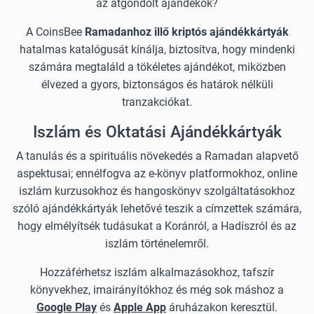
az átgondolt ajándékok?
A CoinsBee
Ramadanhoz illő kriptós ajándékkártyák
hatalmas katalógusát kínálja, biztosítva, hogy mindenki
számára megtaláld a tökéletes ajándékot, miközben
élvezed a gyors, biztonságos és határok nélküli
tranzakciókat.
Iszlám és Oktatási Ajándékkártyák
A tanulás és a spirituális növekedés a Ramadan alapvető
aspektusai; ennélfogva az e-könyv platformokhoz, online
iszlám kurzusokhoz és hangoskönyv szolgáltatásokhoz
szóló ajándékkártyák lehetővé teszik a címzettek számára,
hogy elmélyítsék tudásukat a Koránról, a Hadíszról és az
iszlám történelemről.
Hozzáférhetsz iszlám alkalmazásokhoz, tafszír
könyvekhez, imairányítókhoz és még sok máshoz a
Google Play
és
Apple App
áruházakon keresztül.