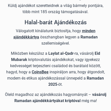
Küldj ajándékot szeretteidnek a világ bármely pontjára,
több mint 185 ország támogatásával.
Halal-barát Ajándékozás
Válogatott kínálatunk biztosítja, hogy
minden
ajándékkártya
összhangban legyen a
Ramadan
szellemiségével.
Miközben készülsz a
Laylat al-Qadr
-ra, vásárolj
Eid
Mubarak
kriptovalutás ajándékokat, vagy igyekezz
kedvességet terjeszteni családod és barátaid között,
hagyd, hogy a
CoinsBee
inspiráljon arra, hogy átgondolt,
modern és etikus ajándékozással ünnepeld a
Ramadan
2025
-öt.
Öleld magadhoz az ajándékozás hagyományát –
vásárolj
Ramadan ajándékkártyákat kriptóval
még ma!