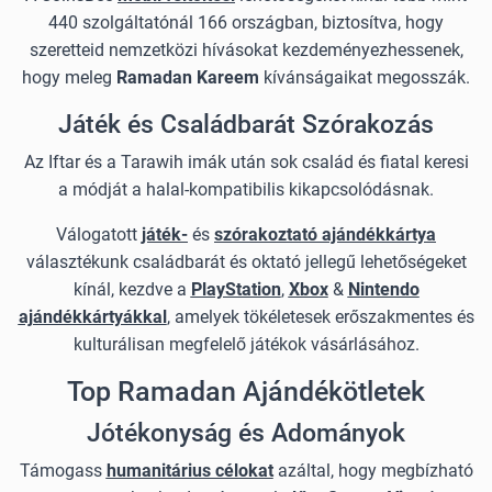
440 szolgáltatónál 166 országban, biztosítva, hogy
szeretteid nemzetközi hívásokat kezdeményezhessenek,
hogy meleg
Ramadan Kareem
kívánságaikat megosszák.
Játék és Családbarát Szórakozás
Az Iftar és a Tarawih imák után sok család és fiatal keresi
a módját a halal-kompatibilis kikapcsolódásnak.
Válogatott
játék-
és
szórakoztató ajándékkártya
választékunk családbarát és oktató jellegű lehetőségeket
kínál, kezdve a
PlayStation
,
Xbox
&
Nintendo
ajándékkártyákkal
, amelyek tökéletesek erőszakmentes és
kulturálisan megfelelő játékok vásárlásához.
Top Ramadan Ajándékötletek
Jótékonyság és Adományok
Támogass
humanitárius célokat
azáltal, hogy megbízható