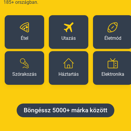
185+ országban.
Étel
Utazás
Életmód
Szórakozás
Háztartás
Elektronika
Böngéssz 5000+ márka között