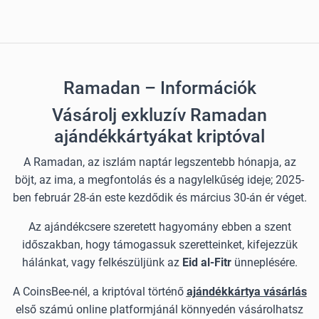
Ramadan – Információk
Vásárolj exkluzív Ramadan
ajándékkártyákat kriptóval
A Ramadan, az iszlám naptár legszentebb hónapja, az
böjt, az ima, a megfontolás és a nagylelkűség ideje; 2025-
ben február 28-án este kezdődik és március 30-án ér véget.
Az ajándékcsere szeretett hagyomány ebben a szent
időszakban, hogy támogassuk szeretteinket, kifejezzük
hálánkat, vagy felkészüljünk az
Eid al-Fitr
ünneplésére.
A CoinsBee-nél, a kriptóval történő
ajándékkártya vásárlás
első számú online platformjánál könnyedén vásárolhatsz