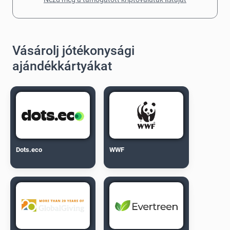
Vásárolj jótékonysági
ajándékkártyákat
Dots.eco
WWF