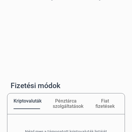
Fizetési módok
Kriptovaluták
Pénztárca
Fiat
szolgáltatások
fizetések
Nézd meg a támogatott kriptovaluták listáját