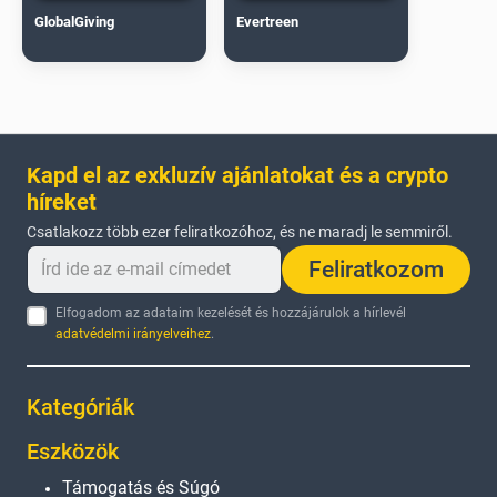
GlobalGiving
Evertreen
Kapd el az exkluzív ajánlatokat és a crypto
híreket
Csatlakozz több ezer feliratkozóhoz, és ne maradj le semmiről.
Feliratkozom
Elfogadom az adataim kezelését és hozzájárulok a hírlevél
adatvédelmi irányelveihez
.
Kategóriák
Eszközök
Támogatás és Súgó