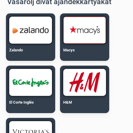
Vásárolj divat ajándékkártyákat
Zalando
Macys
El Corte Inglés
H&M