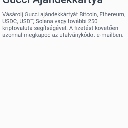
Vásárolj Gucci ajándékkártyát Bitcoin, Ethereum,
USDC, USDT, Solana vagy további 250
kriptovaluta segítségével. A fizetést követően
azonnal megkapod az utalványkódot e-mailben.
Régió kiválasztása
Válassz egy összeget
Becsült ár
Vásárlás most