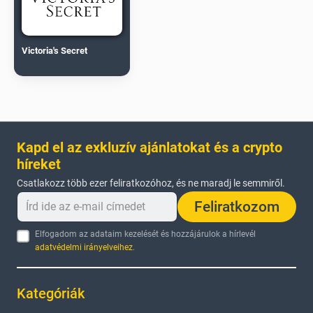
Victoria's Secret
Kapd el az exkluzív ajánlatokat és a crypto
híreket
Csatlakozz több ezer feliratkozóhoz, és ne maradj le semmiről.
Feliratkozom
Elfogadom az adataim kezelését és hozzájárulok a hírlevél
adatvédelmi irányelveihez
.
Kategóriák