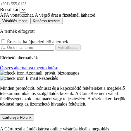
Becsült ár
ÁFA vonatkozhat. A végső árat a fizetésnél láthatod.
Vásárlás most
Kosárba teszem
A termék elfogyott
Értesíts, ha újra elérhető a termék.
Feliratkozás
Elérhető alternatívák
Összes alternatíva megtekintése
Azonnali, privát, biztonságos
E-mail kézbesítés
Minden promóciót, bónuszt és a kapcsolódó feltételeket a megfelelő
telekommunikációs szolgáltatók kezelik. A CoinsBee nem vállal
felelősséget azok tartalmáért vagy teljesítéséért. A részletekért kérjük,
tekintsd meg az üzemeltető hivatalos feltételeit.
Cărturești Rólunk
A Cărturești ajándékkártya online vásárlás ideális megoldás