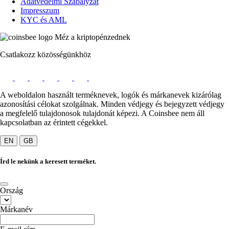
Adatvédelmi Szabályzat
Impresszum
KYC és AML
Méz a kriptopénzednek
Csatlakozz közösségünkhöz
A weboldalon használt terméknevek, logók és márkanevek kizárólag
azonosítási célokat szolgálnak. Minden védjegy és bejegyzett védjegy
a megfelelő tulajdonosok tulajdonát képezi. A Coinsbee nem áll
kapcsolatban az érintett cégekkel.
EN
GB
Írd le nekünk a keresett terméket.
Ország
Márkanév