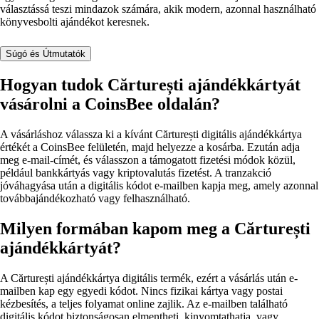
választássá teszi mindazok számára, akik modern, azonnal használható
könyvesbolti ajándékot keresnek.
Súgó és Útmutatók
Hogyan tudok Cărturești ajándékkártyát
vásárolni a CoinsBee oldalán?
A vásárláshoz válassza ki a kívánt Cărturești digitális ajándékkártya
értékét a CoinsBee felületén, majd helyezze a kosárba. Ezután adja
meg e-mail-címét, és válasszon a támogatott fizetési módok közül,
például bankkártyás vagy kriptovalutás fizetést. A tranzakció
jóváhagyása után a digitális kódot e-mailben kapja meg, amely azonnal
továbbajándékozható vagy felhasználható.
Milyen formában kapom meg a Cărturești
ajándékkártyát?
A Cărturești ajándékkártya digitális termék, ezért a vásárlás után e-
mailben kap egy egyedi kódot. Nincs fizikai kártya vagy postai
kézbesítés, a teljes folyamat online zajlik. Az e-mailben található
digitális kódot biztonságosan elmentheti, kinyomtathatja, vagy