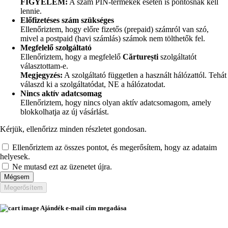
FIGYELEM:
A szám PIN-termékek esetén is pontosnak kell
lennie.
Előfizetéses szám szükséges
Ellenőriztem, hogy előre fizetős (prepaid) számról van szó,
mivel a postpaid (havi számlás) számok nem tölthetők fel.
Megfelelő szolgáltató
Ellenőriztem, hogy a megfelelő
Cărturești
szolgáltatót
választottam-e.
Megjegyzés:
A szolgáltató független a használt hálózattól. Tehát
válaszd ki a szolgáltatódat, NE a hálózatodat.
Nincs aktív adatcsomag
Ellenőriztem, hogy nincs olyan aktív adatcsomagom, amely
blokkolhatja az új vásárlást.
Kérjük, ellenőrizz minden részletet gondosan.
Ellenőriztem az összes pontot, és megerősítem, hogy az adataim
helyesek.
Ne mutasd ezt az üzenetet újra.
Mégsem
Megerősítem
Ajándék e-mail cím megadása