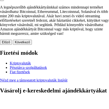
A legnépszerűbb ajándékkártyáinkkal számos mindennapi terméket
vásárolhatsz Bitcoinnal, Ethereummal, Litecoinnnal, Solanával és több
mint 200 más kriptovalutával. Akár havi zenei és videó streaming
előfizetéseket szeretnél fedezni, akár háztartási cikkeket, kütyüket vagy
könyveket vásárolnál, mi segítünk. Például könnyedén vásárolhatsz
Amazon ajándékkártyát Bitcoinnal vagy más kriptóval, hogy szinte
bármit megszerezz, amire szükséged van!
Előző
Következő
Fizetési módok
Kriptovaluták
Pénztárca szolgáltatások
Fiat fizetések
Nézd meg a támogatott kriptovaluták listáját
Vásárolj e-kereskedelmi ajándékkártyákat