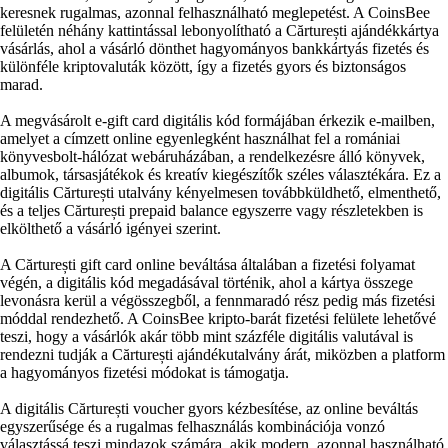
keresnek rugalmas, azonnal felhasználható meglepetést. A CoinsBee
felületén néhány kattintással lebonyolítható a Cărturești ajándékkártya
vásárlás, ahol a vásárló dönthet hagyományos bankkártyás fizetés és
különféle kriptovaluták között, így a fizetés gyors és biztonságos
marad.
A megvásárolt e-gift card digitális kód formájában érkezik e-mailben,
amelyet a címzett online egyenlegként használhat fel a romániai
könyvesbolt-hálózat webáruházában, a rendelkezésre álló könyvek,
albumok, társasjátékok és kreatív kiegészítők széles választékára. Ez a
digitális Cărturești utalvány kényelmesen továbbküldhető, elmenthető,
és a teljes Cărturești prepaid balance egyszerre vagy részletekben is
elkölthető a vásárló igényei szerint.
A Cărturești gift card online beváltása általában a fizetési folyamat
végén, a digitális kód megadásával történik, ahol a kártya összege
levonásra kerül a végösszegből, a fennmaradó rész pedig más fizetési
móddal rendezhető. A CoinsBee kripto-barát fizetési felülete lehetővé
teszi, hogy a vásárlók akár több mint százféle digitális valutával is
rendezni tudják a Cărturești ajándékutalvány árát, miközben a platform
a hagyományos fizetési módokat is támogatja.
A digitális Cărturești voucher gyors kézbesítése, az online beváltás
egyszerűsége és a rugalmas felhasználás kombinációja vonzó
választássá teszi mindazok számára, akik modern, azonnal használható