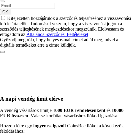
OK
Kifejezetten hozzájárulok a szerződés teljesítéséhez a visszavonási
idő lejárta előtt. Tudomásul veszem, hogy a visszavonási jogom a
szerződés teljesítésének megkezdésekor megszűnik. Elolvastam és
elfogadom az
Általános Szerződési Feltételeket
Győződj meg róla, hogy helyes e-mail címet adtál meg, mivel a
digitális termékeket erre a címre küldjük.
A napi vendég limit elérve
A vendég vásárlások limitje
1000 EUR rendelésenként
és
10000
EUR összesen
. Válassz korlátlan vásárláshoz fiókod igazolása.
Hozzon létre egy
ingyenes, igazolt
CoinsBee fiókot a következők
feloldásához: