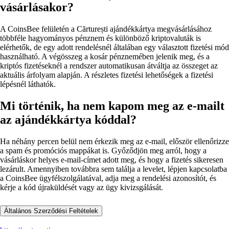
vásárlásakor?
A CoinsBee felületén a Cărturești ajándékkártya megvásárlásához
többféle hagyományos pénznem és különböző kriptovaluták is
elérhetők, de egy adott rendelésnél általában egy választott fizetési mód
használható. A végösszeg a kosár pénznemében jelenik meg, és a
kriptós fizetéseknél a rendszer automatikusan átváltja az összeget az
aktuális árfolyam alapján. A részletes fizetési lehetőségek a fizetési
lépésnél láthatók.
Mi történik, ha nem kapom meg az e-mailt
az ajándékkártya kóddal?
Ha néhány percen belül nem érkezik meg az e-mail, először ellenőrizze
a spam és promóciós mappákat is. Győződjön meg arról, hogy a
vásárláskor helyes e-mail-címet adott meg, és hogy a fizetés sikeresen
lezárult. Amennyiben továbbra sem találja a levelet, lépjen kapcsolatba
a CoinsBee ügyfélszolgálatával, adja meg a rendelési azonosítót, és
kérje a kód újraküldését vagy az ügy kivizsgálását.
Általános Szerződési Feltételek