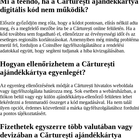
Mi a teendő, ha a Cărturești ajándékkártya
digitális kód nem működik?
Először győződjön meg róla, hogy a kódot pontosan, elírás nélkül adta
meg, és a megfelelő mezőbe írta be a Cărturești online felületén. Ha a
kód továbbra sem fogadható el, ellenőrizze az érvényességi időt és az
esetleges regionális korlátozásokat. Amennyiben még mindig probléma
merül fel, forduljon a CoinsBee ügyfélszolgálatához a rendelési
adatokkal együtt, hogy segíteni tudjanak a hiba kivizsgálásában.
Hogyan ellenőrizhetem a Cărturești
ajándékkártya egyenlegét?
Az egyenleg ellenőrzésének módját a Cărturești hivatalos weboldala
vagy ügyfélszolgálata határozza meg. Sok esetben a webáruházban, a
fiókon belül vagy egy külön ajándékkártya-ellenőrző felületen lehet
lekérdezni a fennmaradó összeget a kód megadásával. Ha nem talál
ilyen opciót, érdemes közvetlenül a márka ügyfélszolgálatához fordulni
a pontos tájékoztatásért.
Fizethetek egyszerre több valutában vagy
devizában a Cărturești ajándékkártya