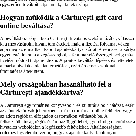
egyszerűen továbbíthatja annak, akinek szánja.
Hogyan működik a Cărturești gift card
online beváltása?
A beváltáshoz lépjen be a Cărturești hivatalos webáruházába, válassza
ki a megvásárolni kívánt termékeket, majd a fizetési folyamat végén
adja meg az e-mailben kapott ajándékkártya-kódot. A rendszer a kártya
egyenlegét levonja a végösszegből, a fennmaradó összeget pedig más
fizetési móddal tudja rendezni. A pontos beváltási lépések és feltételek
a márka hivatalos oldalán érhetők el, ezért érdemes az aktuális
útmutatót is áttekinteni.
Mely országokban használható fel a
Cărturești ajándékkártya?
A Cărturești egy romániai könyvesbolt- és kulturális bolt-hálózat, ezért
az ajándékkártyák jellemzően a márka romániai online felületén vagy
az adott régióban elfogadott csatornákon válthatók be. A
felhasználhatóság régió- és áruházfüggő lehet, így mindig ellenőrizze a
hivatalos weboldalon a legfrissebb feltételeket. Általánosságban
érdemes figyelembe venni, hogy az ajándékkártyák többnyire