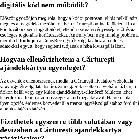
digitális kód nem működik?
Először győződjön meg róla, hogy a kódot pontosan, elírás nélkül adta
meg, és a megfelelő mezőbe írta be a Cărturești online felületén. Ha a
kód továbbra sem fogadható el, ellenőrizze az érvényességi időt és az
esetleges regionális korlátozásokat. Amennyiben még mindig probléma
merül fel, forduljon a CoinsBee ügyfélszolgálatához a rendelési
adatokkal együtt, hogy segíteni tudjanak a hiba kivizsgálásában.
Hogyan ellenőrizhetem a Cărturești
ajándékkártya egyenlegét?
Az egyenleg ellenőrzésének módját a Cărturești hivatalos weboldala
vagy ügyfélszolgálata határozza meg. Sok esetben a webáruházban, a
fiókon belül vagy egy külön ajándékkártya-ellenőrző felületen lehet
lekérdezni a fennmaradó összeget a kód megadásával. Ha nem talál
ilyen opciót, érdemes közvetlenül a márka ügyfélszolgálatához fordulni
a pontos tájékoztatásért.
Fizethetek egyszerre több valutában vagy
devizában a Cărturești ajándékkártya
vásárlásakor?