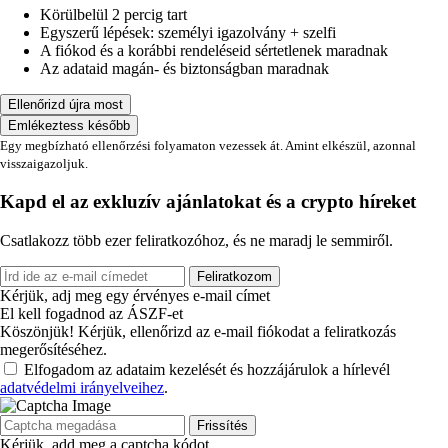
Körülbelül 2 percig tart
Egyszerű lépések: személyi igazolvány + szelfi
A fiókod és a korábbi rendeléseid sértetlenek maradnak
Az adataid magán- és biztonságban maradnak
Ellenőrizd újra most
Emlékeztess később
Egy megbízható ellenőrzési folyamaton vezessek át. Amint elkészül, azonnal
visszaigazoljuk.
Kapd el az exkluzív ajánlatokat és a crypto híreket
Csatlakozz több ezer feliratkozóhoz, és ne maradj le semmiről.
Feliratkozom
Kérjük, adj meg egy érvényes e-mail címet
El kell fogadnod az ÁSZF-et
Köszönjük! Kérjük, ellenőrizd az e-mail fiókodat a feliratkozás
megerősítéséhez.
Elfogadom az adataim kezelését és hozzájárulok a hírlevél
adatvédelmi irányelveihez
.
Frissítés
Kérjük, add meg a captcha kódot