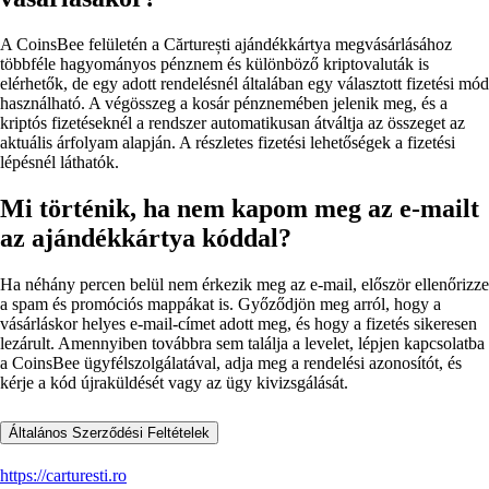
A CoinsBee felületén a Cărturești ajándékkártya megvásárlásához
többféle hagyományos pénznem és különböző kriptovaluták is
elérhetők, de egy adott rendelésnél általában egy választott fizetési mód
használható. A végösszeg a kosár pénznemében jelenik meg, és a
kriptós fizetéseknél a rendszer automatikusan átváltja az összeget az
aktuális árfolyam alapján. A részletes fizetési lehetőségek a fizetési
lépésnél láthatók.
Mi történik, ha nem kapom meg az e-mailt
az ajándékkártya kóddal?
Ha néhány percen belül nem érkezik meg az e-mail, először ellenőrizze
a spam és promóciós mappákat is. Győződjön meg arról, hogy a
vásárláskor helyes e-mail-címet adott meg, és hogy a fizetés sikeresen
lezárult. Amennyiben továbbra sem találja a levelet, lépjen kapcsolatba
a CoinsBee ügyfélszolgálatával, adja meg a rendelési azonosítót, és
kérje a kód újraküldését vagy az ügy kivizsgálását.
Általános Szerződési Feltételek
https://carturesti.ro