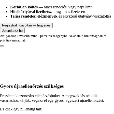
Korlátlan költés
— nincs rendelési vagy napi limit
Hitelkártyával fizethetsz
a rugalmas fizetésért
Teljes rendelési előzmények
és egyszerű utalvány-visszatöltés
Regisztrálj igazoltan — Ingyenes
Jelentkezz be
Az igazolás kevesebb mint 2 percet vesz igénybe. Az adataid biztonságban és
privátak maradnak.
Gyors újraellenőrzés szükséges
Frissítettük azonosító ellenőrzésünket. A megszakítás nélküli
vásárláshoz kérjük, végezz el egy gyors, egyszeri újraellenőrzést.
Ez csak egy pillanatig tart: