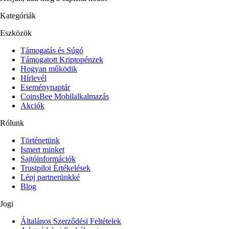
Kategóriák
Eszközök
Támogatás és Súgó
Támogatott Kriptopénzek
Hogyan működik
Hírlevél
Eseménynaptár
CoinsBee Mobilalkalmazás
Akciók
Rólunk
Történetünk
Ismert minket
Sajtóinformációk
Trustpilot Értékelések
Lépj partnerünkké
Blog
Jogi
Általános Szerződési Feltételek