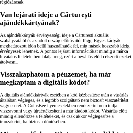
régiózárasak.
Van lejárati ideje a Cărturești
ajándékkártyának?
Az ajándékkártyák érvényességi ideje a Cărturești aktuális
szabályzatától és az adott ország előírásaitól függ. Egyes kártyák
meghatározott időn belül használhatók fel, míg mások hosszabb ideig
érvényesek lehetnek. A pontos lejárati információkat mindig a márka
hivatalos feltételeiben találja meg, ezért a beváltás előtt célszerű ezeket
átolvasni.
Visszakaphatom a pénzemet, ha már
megkaptam a digitális kódot?
A digitális ajándékkártyák esetében a kód kézbesítése után a vásárlás
általában végleges, és a legtöbb szolgáltató nem biztosít visszatérítést
vagy cserét. A CoinsBee ilyen esetekben rendszerint nem tudja
visszavonni vagy újraértékesíteni a már kiadott kódot. Vásárlás előtt
mindig ellenőrizze a feltételeket, és csak akkor véglegesítse a
tranzakciót, ha biztos a döntésében.