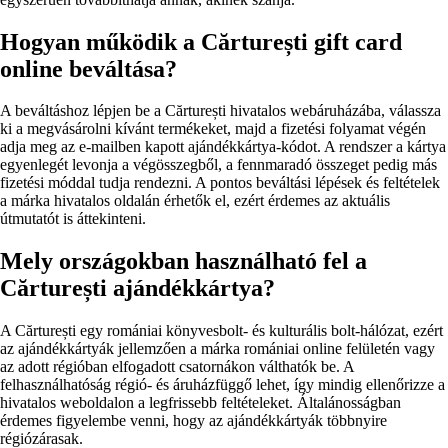
Hogyan működik a Cărturești gift card
online beváltása?
A beváltáshoz lépjen be a Cărturești hivatalos webáruházába, válassza
ki a megvásárolni kívánt termékeket, majd a fizetési folyamat végén
adja meg az e-mailben kapott ajándékkártya-kódot. A rendszer a kártya
egyenlegét levonja a végösszegből, a fennmaradó összeget pedig más
fizetési móddal tudja rendezni. A pontos beváltási lépések és feltételek
a márka hivatalos oldalán érhetők el, ezért érdemes az aktuális
útmutatót is áttekinteni.
Mely országokban használható fel a
Cărturești ajándékkártya?
A Cărturești egy romániai könyvesbolt- és kulturális bolt-hálózat, ezért
az ajándékkártyák jellemzően a márka romániai online felületén vagy
az adott régióban elfogadott csatornákon válthatók be. A
felhasználhatóság régió- és áruházfüggő lehet, így mindig ellenőrizze a
hivatalos weboldalon a legfrissebb feltételeket. Általánosságban
érdemes figyelembe venni, hogy az ajándékkártyák többnyire
régiózárasak.