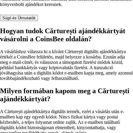
könyvesbolti ajándékot keresnek.
Súgó és Útmutatók
Hogyan tudok Cărturești ajándékkártyát
vásárolni a CoinsBee oldalán?
A vásárláshoz válassza ki a kívánt Cărturești digitális ajándékkártya
értékét a CoinsBee felületén, majd helyezze a kosárba. Ezután adja
meg e-mail-címét, és válasszon a támogatott fizetési módok közül,
például bankkártyás vagy kriptovalutás fizetést. A tranzakció
jóváhagyása után a digitális kódot e-mailben kapja meg, amely azonnal
továbbajándékozható vagy felhasználható.
Milyen formában kapom meg a Cărturești
ajándékkártyát?
A Cărturești ajándékkártya digitális termék, ezért a vásárlás után e-
mailben kap egy egyedi kódot. Nincs fizikai kártya vagy postai
kézbesítés, a teljes folyamat online zajlik. Az e-mailben található
digitális kódot biztonságosan elmentheti, kinyomtathatja, vagy
egyszerűen továbbíthatja annak, akinek szánja.