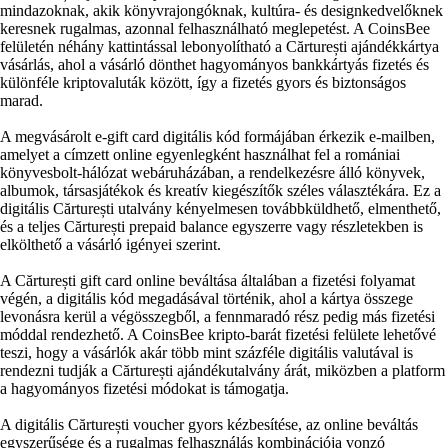
mindazoknak, akik könyvrajongóknak, kultúra- és designkedvelőknek
keresnek rugalmas, azonnal felhasználható meglepetést. A CoinsBee
felületén néhány kattintással lebonyolítható a Cărturești ajándékkártya
vásárlás, ahol a vásárló dönthet hagyományos bankkártyás fizetés és
különféle kriptovaluták között, így a fizetés gyors és biztonságos
marad.
A megvásárolt e-gift card digitális kód formájában érkezik e-mailben,
amelyet a címzett online egyenlegként használhat fel a romániai
könyvesbolt-hálózat webáruházában, a rendelkezésre álló könyvek,
albumok, társasjátékok és kreatív kiegészítők széles választékára. Ez a
digitális Cărturești utalvány kényelmesen továbbküldhető, elmenthető,
és a teljes Cărturești prepaid balance egyszerre vagy részletekben is
elkölthető a vásárló igényei szerint.
A Cărturești gift card online beváltása általában a fizetési folyamat
végén, a digitális kód megadásával történik, ahol a kártya összege
levonásra kerül a végösszegből, a fennmaradó rész pedig más fizetési
móddal rendezhető. A CoinsBee kripto-barát fizetési felülete lehetővé
teszi, hogy a vásárlók akár több mint százféle digitális valutával is
rendezni tudják a Cărturești ajándékutalvány árát, miközben a platform
a hagyományos fizetési módokat is támogatja.
A digitális Cărturești voucher gyors kézbesítése, az online beváltás
egyszerűsége és a rugalmas felhasználás kombinációja vonzó