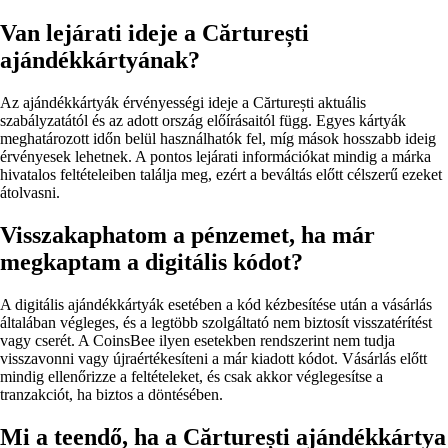
Van lejárati ideje a Cărturești
ajándékkártyának?
Az ajándékkártyák érvényességi ideje a Cărturești aktuális
szabályzatától és az adott ország előírásaitól függ. Egyes kártyák
meghatározott időn belül használhatók fel, míg mások hosszabb ideig
érvényesek lehetnek. A pontos lejárati információkat mindig a márka
hivatalos feltételeiben találja meg, ezért a beváltás előtt célszerű ezeket
átolvasni.
Visszakaphatom a pénzemet, ha már
megkaptam a digitális kódot?
A digitális ajándékkártyák esetében a kód kézbesítése után a vásárlás
általában végleges, és a legtöbb szolgáltató nem biztosít visszatérítést
vagy cserét. A CoinsBee ilyen esetekben rendszerint nem tudja
visszavonni vagy újraértékesíteni a már kiadott kódot. Vásárlás előtt
mindig ellenőrizze a feltételeket, és csak akkor véglegesítse a
tranzakciót, ha biztos a döntésében.
Mi a teendő, ha a Cărturești ajándékkártya