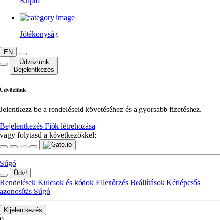
Kripto
Jótékonyság
EN
Üdvözlünk
Bejelentkezés
Üdvözlünk
Jelentkezz be a rendeléseid követéséhez és a gyorsabb fizetéshez.
Bejelentkezés
Fiók létrehozása
vagy folytasd a következőkkel:
Súgó
Üdv!
Rendelések
Kulcsok és kódok
Ellenőrzés
Beállítások
Kétlépcsős
azonosítás
Súgó
Kijelentkezés
0