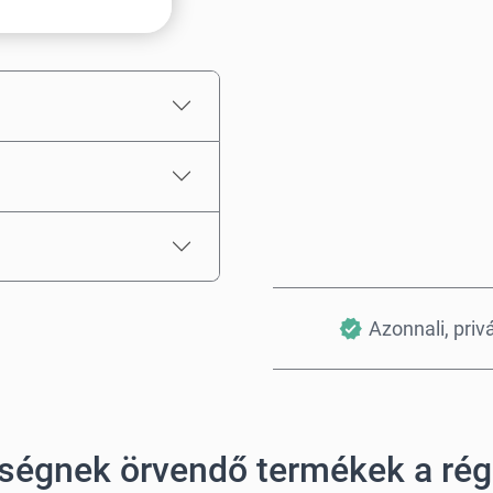
Becsült ár
Azonnali, priv
ségnek örvendő termékek a ré