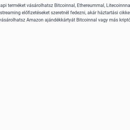
i terméket vásárolhatsz Bitcoinnal, Ethereummal, Litecoinnnal
streaming előfizetéseket szeretnél fedezni, akár háztartási cikke
vásárolhatsz Amazon ajándékkártyát Bitcoinnal vagy más kriptó