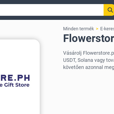
Minden termék
E-ker
Flowersto
Vásárolj Flowerstore.
USDT, Solana vagy tová
követően azonnal meg
Régió kiválasztása
Válassz egy összeget