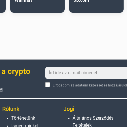
Walmart
JD.com
 a crypto
Elfogadom az adataim kezelését és hozzájárulok
ől.
Rólunk
Jogi
Történetünk
Általános Szerződési
Feltételek
Ismert minket