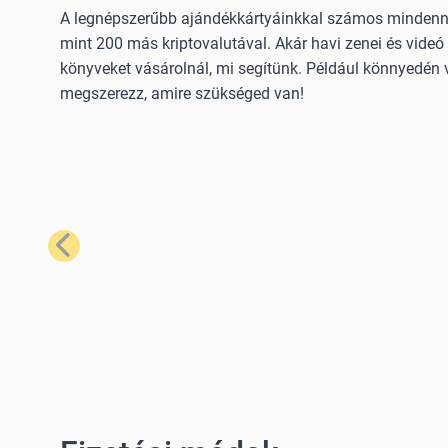
A legnépszerűbb ajándékkártyáinkkal számos mindennap
mint 200 más kriptovalutával. Akár havi zenei és videó 
könyveket vásárolnál, mi segítünk. Például könnyedén 
megszerezz, amire szükséged van!
Előző