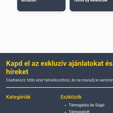
Amazon
Temu by Rewarble
Kapd el az exkluzív ajánlatokat és
híreket
Csatlakozz több ezer feliratkozóhoz, és ne maradj le semmir
Kategóriák
Eszközök
Támogatás és Súgó
Támogatott