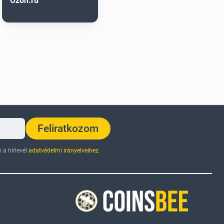
Ozon.ru
Feliratkozom
 a hírlevél
adatvédelmi irányelveihez
.