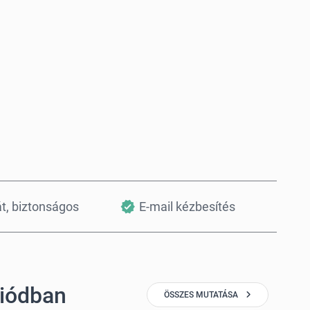
Vásárlás most
Kosárba teszem
át, biztonságos
E-mail kézbesítés
giódban
ÖSSZES MUTATÁSA