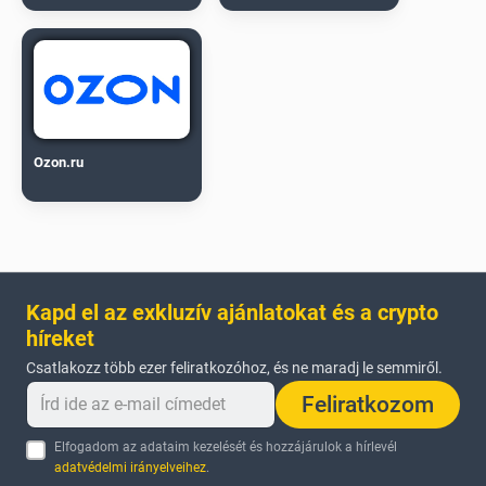
Ozon.ru
Kapd el az exkluzív ajánlatokat és a crypto
híreket
Csatlakozz több ezer feliratkozóhoz, és ne maradj le semmiről.
Feliratkozom
Elfogadom az adataim kezelését és hozzájárulok a hírlevél
adatvédelmi irányelveihez
.