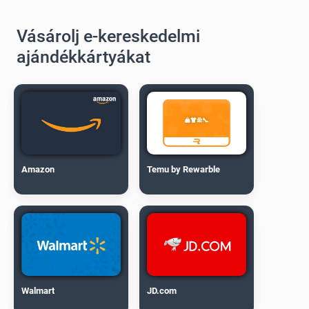
Vásárolj e-kereskedelmi
ajándékkártyákat
Amazon
Temu by Rewarble
Walmart
JD.com