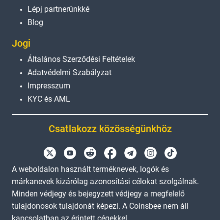
Lépj partnerünkké
Blog
Jogi
Általános Szerződési Feltételek
Adatvédelmi Szabályzat
Impresszum
KYC és AML
Csatlakozz közösségünkhöz
A weboldalon használt terméknevek, logók és
márkanevek kizárólag azonosítási célokat szolgálnak.
Minden védjegy és bejegyzett védjegy a megfelelő
tulajdonosok tulajdonát képezi. A Coinsbee nem áll
kapcsolatban az érintett cégekkel.