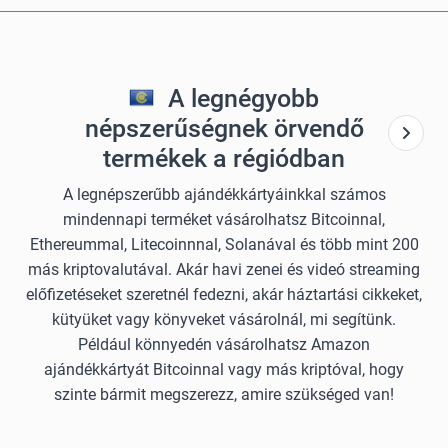
A legnégyobb
népszerűségnek örvendő
termékek a régiódban
A legnépszerűbb ajándékkártyáinkkal számos
mindennapi terméket vásárolhatsz Bitcoinnal,
Ethereummal, Litecoinnnal, Solanával és több mint 200
más kriptovalutával. Akár havi zenei és videó streaming
előfizetéseket szeretnél fedezni, akár háztartási cikkeket,
kütyüket vagy könyveket vásárolnál, mi segítünk.
Például könnyedén vásárolhatsz Amazon
ajándékkártyát Bitcoinnal vagy más kriptóval, hogy
szinte bármit megszerezz, amire szükséged van!