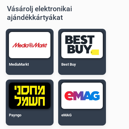
Vásárolj elektronikai
ajándékkártyákat
MediaMarkt
Best Buy
Payngo
eMAG