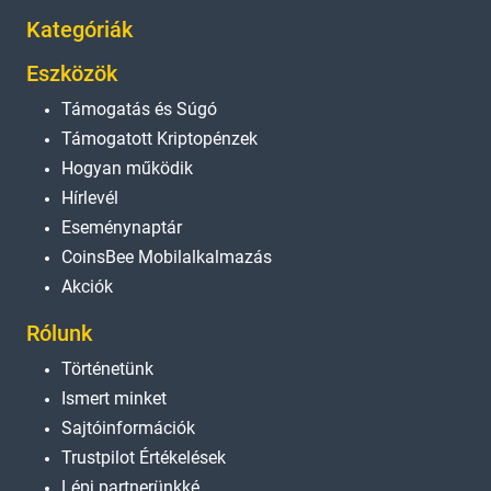
Kategóriák
Eszközök
Támogatás és Súgó
Támogatott Kriptopénzek
Hogyan működik
Hírlevél
Eseménynaptár
CoinsBee Mobilalkalmazás
Akciók
Rólunk
Történetünk
Ismert minket
Sajtóinformációk
Trustpilot Értékelések
Lépj partnerünkké