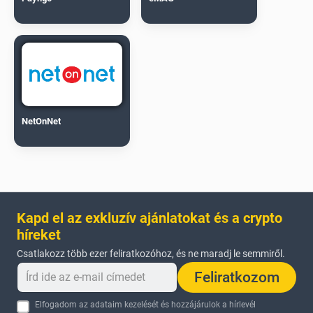
NetOnNet
Kapd el az exkluzív ajánlatokat és a crypto
híreket
Csatlakozz több ezer feliratkozóhoz, és ne maradj le semmiről.
Feliratkozom
Elfogadom az adataim kezelését és hozzájárulok a hírlevél