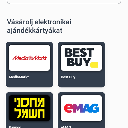
Vásárolj elektronikai
ajándékkártyákat
MediaMarkt
Best Buy
Payngo
eMAG