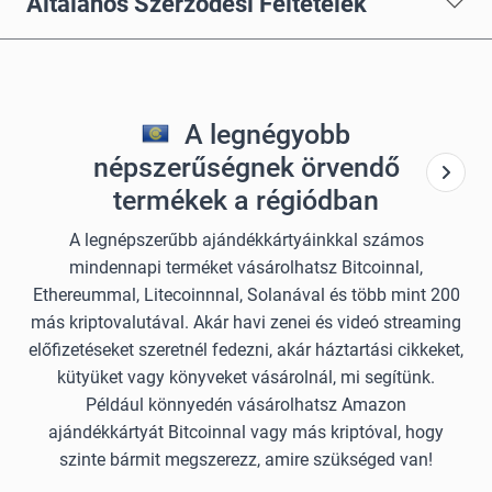
Általános Szerződési Feltételek
A legnégyobb
népszerűségnek örvendő
termékek a régiódban
A legnépszerűbb ajándékkártyáinkkal számos
mindennapi terméket vásárolhatsz Bitcoinnal,
Ethereummal, Litecoinnnal, Solanával és több mint 200
más kriptovalutával. Akár havi zenei és videó streaming
előfizetéseket szeretnél fedezni, akár háztartási cikkeket,
kütyüket vagy könyveket vásárolnál, mi segítünk.
Például könnyedén vásárolhatsz Amazon
ajándékkártyát Bitcoinnal vagy más kriptóval, hogy
szinte bármit megszerezz, amire szükséged van!