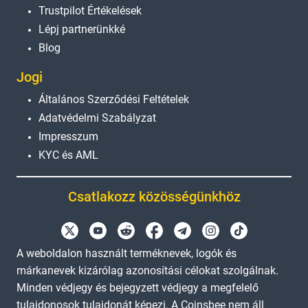
Trustpilot Értékelések
Lépj partnerünkké
Blog
Jogi
Általános Szerződési Feltételek
Adatvédelmi Szabályzat
Impresszum
KYC és AML
Csatlakozz közösségünkhöz
A weboldalon használt terméknevek, logók és
márkanevek kizárólag azonosítási célokat szolgálnak.
Minden védjegy és bejegyzett védjegy a megfelelő
tulajdonosok tulajdonát képezi. A Coinsbee nem áll