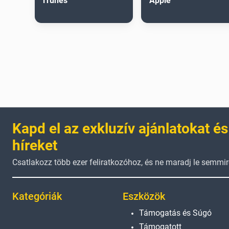
iTunes
Apple
Kapd el az exkluzív ajánlatokat és
híreket
Csatlakozz több ezer feliratkozóhoz, és ne maradj le semmir
Kategóriák
Eszközök
Támogatás és Súgó
Támogatott