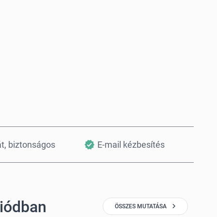
Vásárlás most
Kosárba teszem
át, biztonságos
E-mail kézbesítés
giódban
ÖSSZES MUTATÁSA