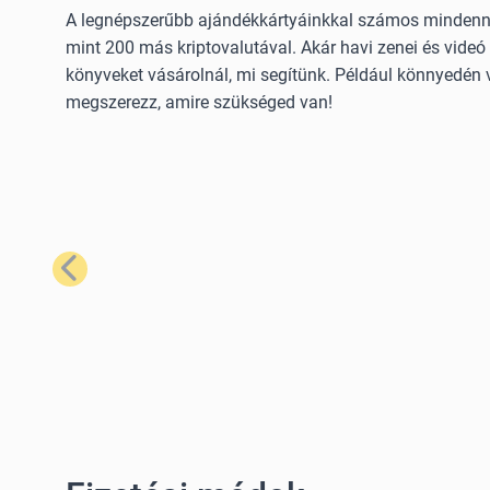
A legnépszerűbb ajándékkártyáinkkal számos mindennap
mint 200 más kriptovalutával. Akár havi zenei és videó 
könyveket vásárolnál, mi segítünk. Például könnyedén 
megszerezz, amire szükséged van!
Előző