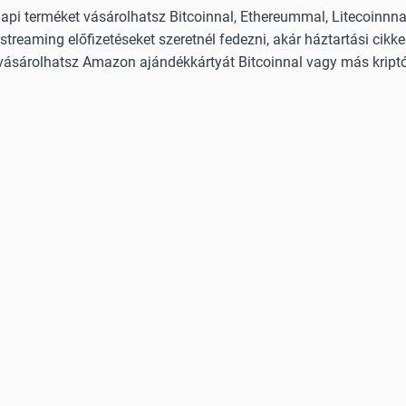
i terméket vásárolhatsz Bitcoinnal, Ethereummal, Litecoinnnal
streaming előfizetéseket szeretnél fedezni, akár háztartási cikke
vásárolhatsz Amazon ajándékkártyát Bitcoinnal vagy más kriptó