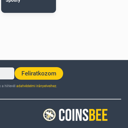
Spotify
Feliratkozom
 a hírlevél
adatvédelmi irányelveihez
.