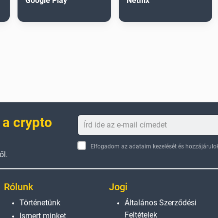
Google Play
Netflix
 a crypto
Elfogadom az adataim kezelését és hozzájárulok
ől.
Rólunk
Jogi
Történetünk
Általános Szerződési
Feltételek
Ismert minket