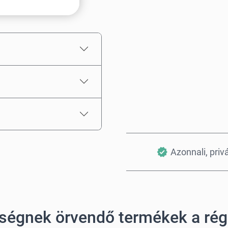
Becsült ár
Azonnali, priv
ségnek örvendő termékek a ré