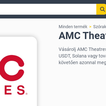
Minden termék
Szóra
AMC Theat
Vásárolj AMC Theatres
USDT, Solana vagy tová
követően azonnal meg
Régió kiválasztása
Válassz egy összeget