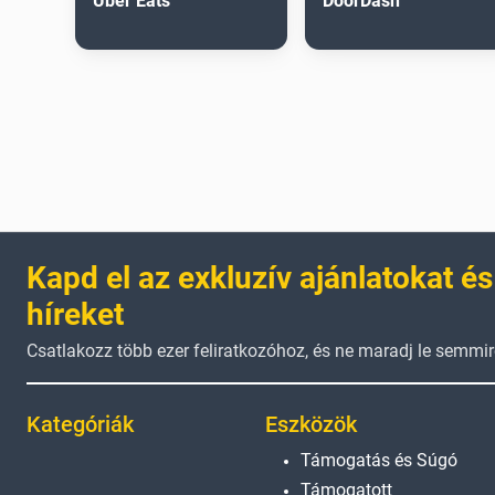
Uber Eats
DoorDash
Kapd el az exkluzív ajánlatokat és
híreket
Csatlakozz több ezer feliratkozóhoz, és ne maradj le semmir
Kategóriák
Eszközök
Támogatás és Súgó
Támogatott