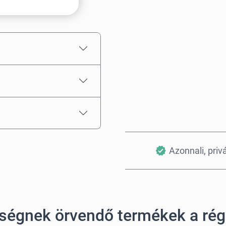
Becsült ár
Azonnali, priv
ségnek örvendő termékek a ré