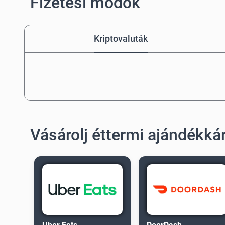
Fizetési módok
Kriptovaluták
Vásárolj éttermi ajándékká