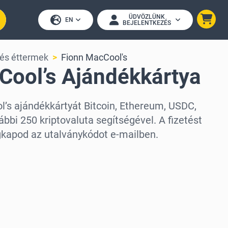
ÜDVÖZLÜNK
EN
BEJELENTKEZÉS
 és éttermek
Fionn MacCool's
Cool’s Ajándékkártya
l’s ajándékkártyát Bitcoin, Ethereum, USDC,
bbi 250 kriptovaluta segítségével. A fizetést
kapod az utalványkódot e-mailben.