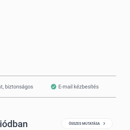
Vásárlás most
Kosárba teszem
át, biztonságos
E-mail kézbesítés
giódban
ÖSSZES MUTATÁSA