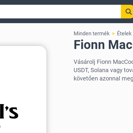
Minden termék
Ételek
Fionn Mac
Vásárolj Fionn MacCoo
USDT, Solana vagy tová
követően azonnal meg
Régió kiválasztása
Válassz egy összeget