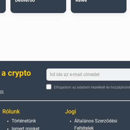
Deliveroo
Rewe
 a crypto
Elfogadom az adataim kezelését és hozzájárulok
ől.
Rólunk
Jogi
Történetünk
Általános Szerződési
Feltételek
Ismert minket