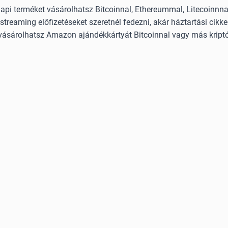
i terméket vásárolhatsz Bitcoinnal, Ethereummal, Litecoinnnal
streaming előfizetéseket szeretnél fedezni, akár háztartási cikke
vásárolhatsz Amazon ajándékkártyát Bitcoinnal vagy más kriptó