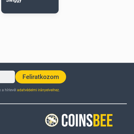
Swiggy
Feliratkozom
 a hírlevél
adatvédelmi irányelveihez
.