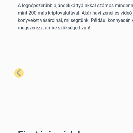
A legnépszerűbb ajándékkártyáinkkal számos mindennap
mint 200 más kriptovalutával. Akár havi zenei és videó 
könyveket vásárolnál, mi segítünk. Például könnyedén 
megszerezz, amire szükséged van!
Előző