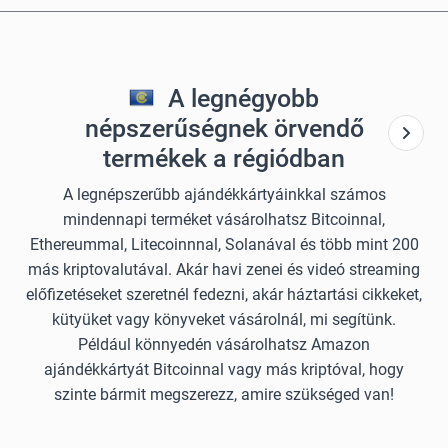
A legnégyobb
népszerűségnek örvendő
termékek a régiódban
A legnépszerűbb ajándékkártyáinkkal számos
mindennapi terméket vásárolhatsz Bitcoinnal,
Ethereummal, Litecoinnnal, Solanával és több mint 200
más kriptovalutával. Akár havi zenei és videó streaming
előfizetéseket szeretnél fedezni, akár háztartási cikkeket,
kütyüket vagy könyveket vásárolnál, mi segítünk.
Például könnyedén vásárolhatsz Amazon
ajándékkártyát Bitcoinnal vagy más kriptóval, hogy
szinte bármit megszerezz, amire szükséged van!