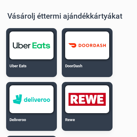
Vásárolj éttermi ajándékkártyákat
Uber Eats
DoorDash
Deliveroo
Rewe