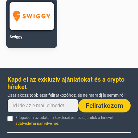
Swiggy
Kapd el az exkluzív ajánlatokat és a crypto
híreket
Csatlakozz több ezer feliratkozóhoz, és ne maradj le semmiről.
Feliratkozom
Elfogadom az adataim kezelését és hozzájárulok a hírlevél
adatvédelmi irányelveihez
.