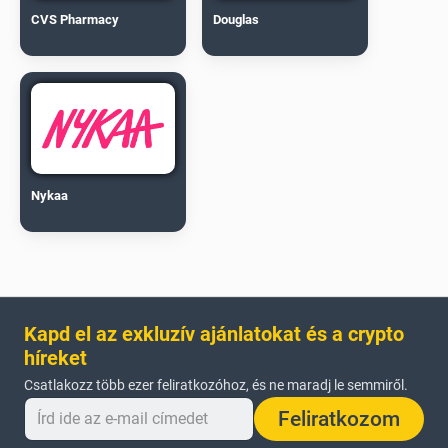
CVS Pharmacy
Douglas
Nykaa
Kapd el az exkluzív ajánlatokat és a crypto
híreket
Csatlakozz több ezer feliratkozóhoz, és ne maradj le semmiről.
Feliratkozom