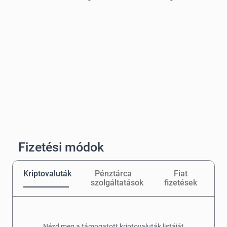
Fizetési módok
Kriptovaluták
Pénztárca
Fiat
szolgáltatások
fizetések
Nézd meg a támogatott kriptovaluták listáját