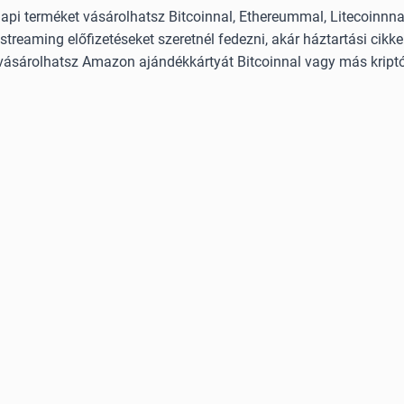
i terméket vásárolhatsz Bitcoinnal, Ethereummal, Litecoinnnal
streaming előfizetéseket szeretnél fedezni, akár háztartási cikke
vásárolhatsz Amazon ajándékkártyát Bitcoinnal vagy más kriptó