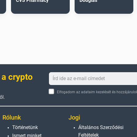
CVS Pharmacy
Douglas
 a crypto
Elfogadom az adataim kezelését és hozzájárulok
ől.
Rólunk
Jogi
Történetünk
Általános Szerződési
Feltételek
Ismert minket