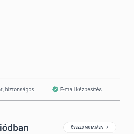
Vásárlás most
Kosárba teszem
át, biztonságos
E-mail kézbesítés
giódban
ÖSSZES MUTATÁSA