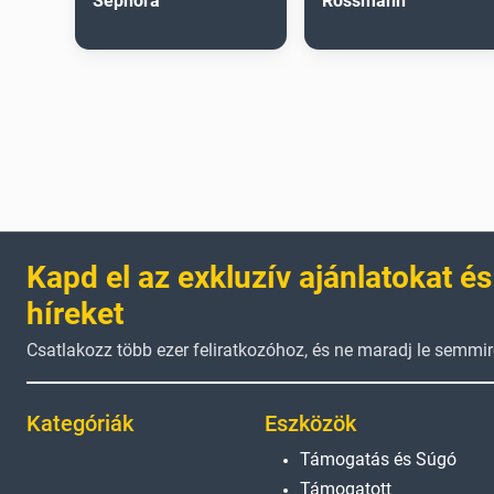
Sephora
Rossmann
Kapd el az exkluzív ajánlatokat és
híreket
Csatlakozz több ezer feliratkozóhoz, és ne maradj le semmir
Kategóriák
Eszközök
Támogatás és Súgó
Támogatott