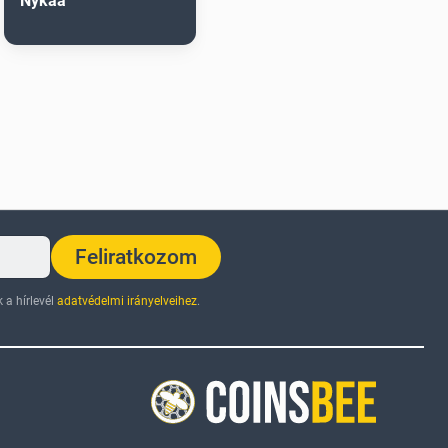
Nykaa
Feliratkozom
 a hírlevél
adatvédelmi irányelveihez
.