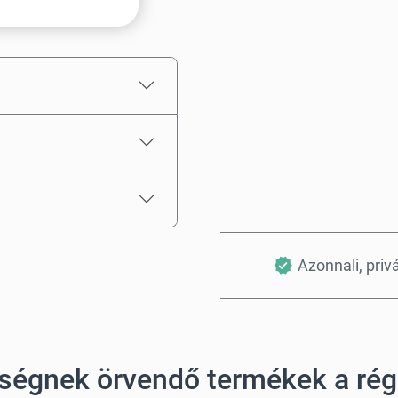
Becsült ár
Azonnali, priv
ségnek örvendő termékek a ré