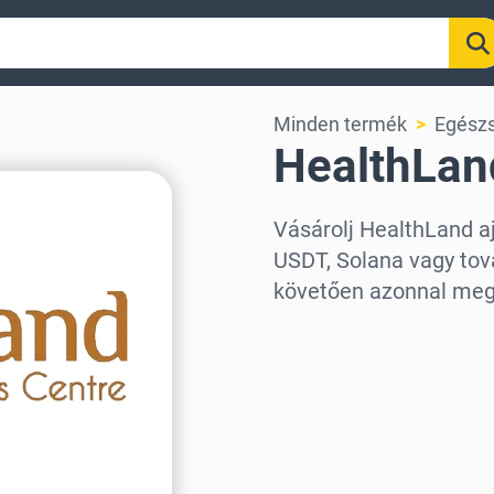
Minden termék
Egészs
HealthLan
Vásárolj HealthLand a
USDT, Solana vagy tová
követően azonnal meg
Régió kiválasztása
Válassz egy összeget