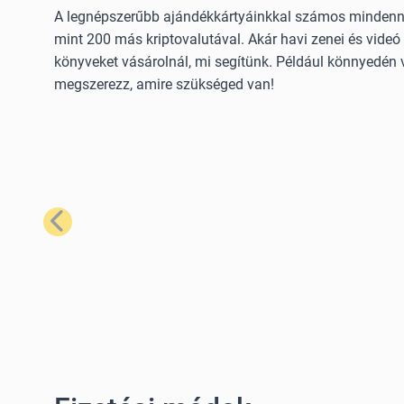
A legnépszerűbb ajándékkártyáinkkal számos mindennap
mint 200 más kriptovalutával. Akár havi zenei és videó 
könyveket vásárolnál, mi segítünk. Például könnyedén 
megszerezz, amire szükséged van!
Előző