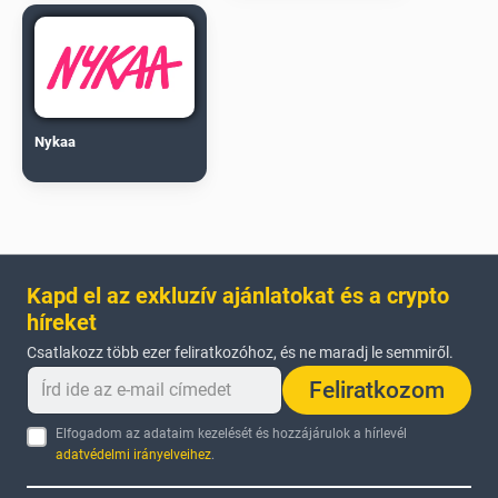
Nykaa
Kapd el az exkluzív ajánlatokat és a crypto
híreket
Csatlakozz több ezer feliratkozóhoz, és ne maradj le semmiről.
Feliratkozom
Elfogadom az adataim kezelését és hozzájárulok a hírlevél
adatvédelmi irányelveihez
.