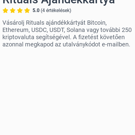
5.0
(
4
értékelések
)
Vásárolj Rituals ajándékkártyát Bitcoin,
Ethereum, USDC, USDT, Solana vagy további 250
kriptovaluta segítségével. A fizetést követően
azonnal megkapod az utalványkódot e-mailben.
Régió kiválasztása
Válassz egy összeget
Becsült ár