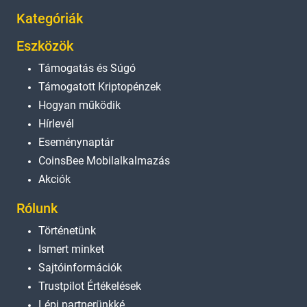
Kategóriák
Eszközök
Támogatás és Súgó
Támogatott Kriptopénzek
Hogyan működik
Hírlevél
Eseménynaptár
CoinsBee Mobilalkalmazás
Akciók
Rólunk
Történetünk
Ismert minket
Sajtóinformációk
Trustpilot Értékelések
Lépj partnerünkké