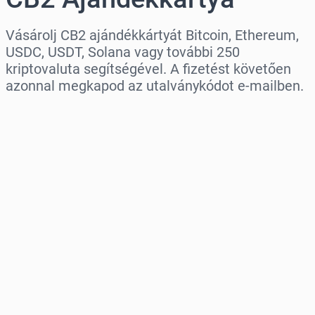
Vásárolj CB2 ajándékkártyát Bitcoin, Ethereum,
USDC, USDT, Solana vagy további 250
kriptovaluta segítségével. A fizetést követően
azonnal megkapod az utalványkódot e-mailben.
Régió kiválasztása
Válassz egy összeget
Becsült ár
Vásárlás most