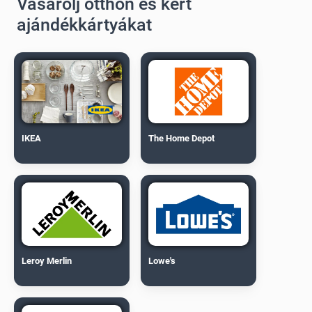
Vásárolj otthon és kert
ajándékkártyákat
IKEA
The Home Depot
Leroy Merlin
Lowe's