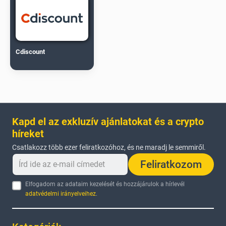
Cdiscount
Kapd el az exkluzív ajánlatokat és a crypto
híreket
Csatlakozz több ezer feliratkozóhoz, és ne maradj le semmiről.
Feliratkozom
Elfogadom az adataim kezelését és hozzájárulok a hírlevél
adatvédelmi irányelveihez
.