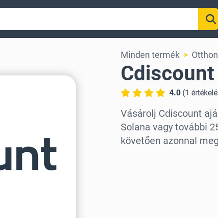
Minden termék
Otthon
Cdiscount
4.0
(
1
értékel
Vásárolj Cdiscount aj
Solana vagy további 25
követően azonnal meg
Régió kiválasztása
Válassz egy összeget