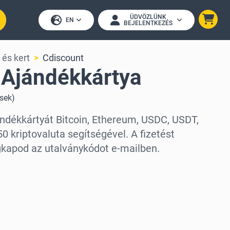
ÜDVÖZLÜNK
EN
BEJELENTKEZÉS
 és kert
Cdiscount
 Ajándékkártya
ések
)
ándékkártyát Bitcoin, Ethereum, USDC, USDT,
0 kriptovaluta segítségével. A fizetést
kapod az utalványkódot e-mailben.