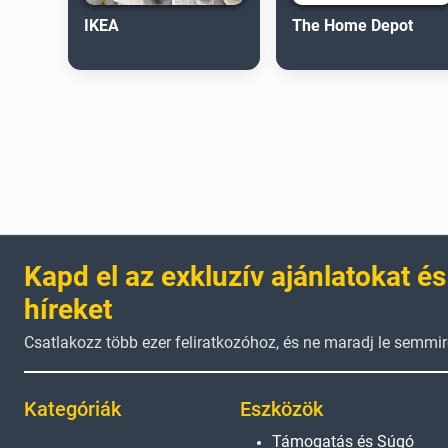
IKEA
The Home Depot
Kapd el az exkluzív ajánlatokat és
híreket
Csatlakozz több ezer feliratkozóhoz, és ne maradj le semmir
Kategóriák
Eszközök
Támogatás és Súgó