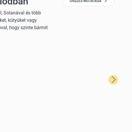
giódban
ÖSSZES MUTATÁSA
, Solanával és több
ket, kütyüket vagy
val, hogy szinte bármit
Következő