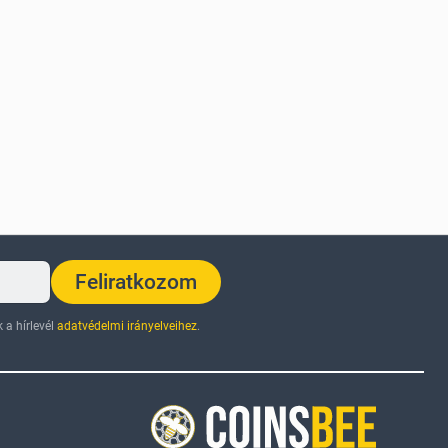
Feliratkozom
 a hírlevél
adatvédelmi irányelveihez
.