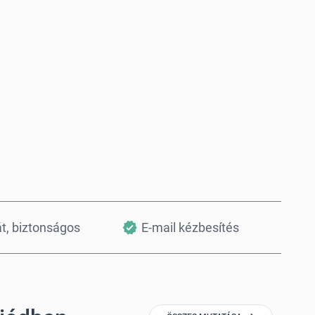
Vásárlás most
Kosárba teszem
át, biztonságos
E-mail kézbesítés