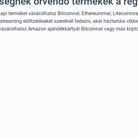
ségnek örvendő termékek a ré
i terméket vásárolhatsz Bitcoinnal, Ethereummal, Litecoinnnal
streaming előfizetéseket szeretnél fedezni, akár háztartási cikke
vásárolhatsz Amazon ajándékkártyát Bitcoinnal vagy más kriptó