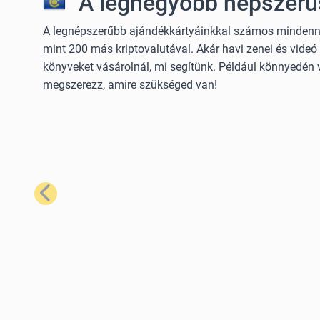
A legnégyobb népszerű
A legnépszerűbb ajándékkártyáinkkal számos mindennap
mint 200 más kriptovalutával. Akár havi zenei és videó 
könyveket vásárolnál, mi segítünk. Például könnyedén 
megszerezz, amire szükséged van!
Előző