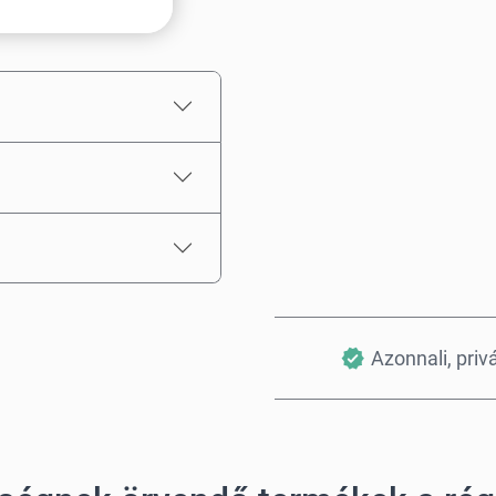
Becsült ár
Azonnali, priv