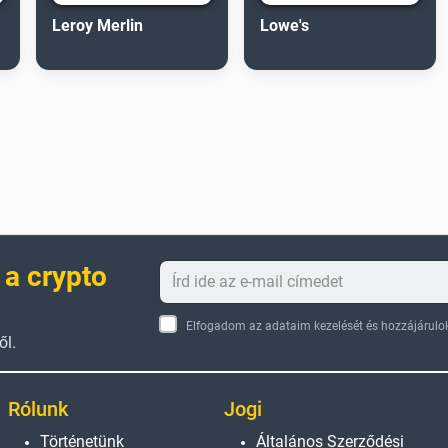
Leroy Merlin
Lowe's
 a crypto
Elfogadom az adataim kezelését és hozzájárulok
ől.
Rólunk
Jogi
Történetünk
Általános Szerződési