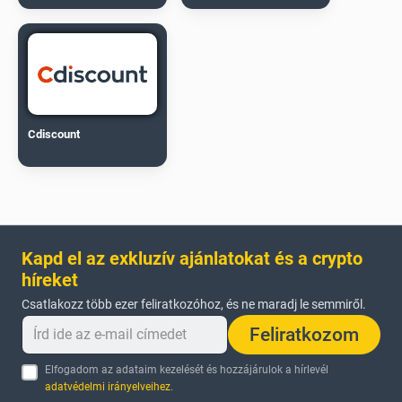
Cdiscount
Kapd el az exkluzív ajánlatokat és a crypto
híreket
Csatlakozz több ezer feliratkozóhoz, és ne maradj le semmiről.
Feliratkozom
Elfogadom az adataim kezelését és hozzájárulok a hírlevél
adatvédelmi irányelveihez
.