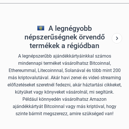
A legnégyobb
népszerűségnek örvendő
termékek a régiódban
A legnépszerűbb ajándékkártyáinkkal számos
mindennapi terméket vásárolhatsz Bitcoinnal,
Ethereummal, Litecoinnnal, Solanával és több mint 200
más kriptovalutával. Akár havi zenei és videó streaming
előfizetéseket szeretnél fedezni, akár háztartási cikkeket,
kütyüket vagy könyveket vásárolnál, mi segítünk.
Például könnyedén vásárolhatsz Amazon
ajándékkártyát Bitcoinnal vagy más kriptóval, hogy
szinte bármit megszerezz, amire szükséged van!