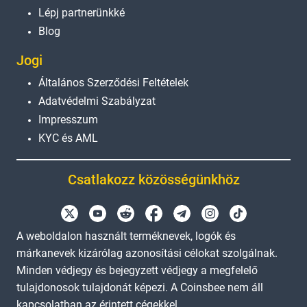
Lépj partnerünkké
Blog
Jogi
Általános Szerződési Feltételek
Adatvédelmi Szabályzat
Impresszum
KYC és AML
Csatlakozz közösségünkhöz
A weboldalon használt terméknevek, logók és
márkanevek kizárólag azonosítási célokat szolgálnak.
Minden védjegy és bejegyzett védjegy a megfelelő
tulajdonosok tulajdonát képezi. A Coinsbee nem áll
kapcsolatban az érintett cégekkel.