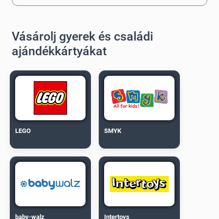
Vásárolj gyerek és családi
ajándékkártyákat
LEGO
SMYK
baby-walz
Intertoys