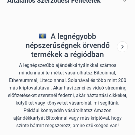
Általános Szerződési Feltételek
A legnégyobb
népszerűségnek örvendő
termékek a régiódban
A legnépszerűbb ajándékkártyáinkkal számos
mindennapi terméket vásárolhatsz Bitcoinnal,
Ethereummal, Litecoinnnal, Solanával és több mint 200
más kriptovalutával. Akár havi zenei és videó streaming
előfizetéseket szeretnél fedezni, akár háztartási cikkeket,
kütyüket vagy könyveket vásárolnál, mi segítünk.
Például könnyedén vásárolhatsz Amazon
ajándékkártyát Bitcoinnal vagy más kriptóval, hogy
szinte bármit megszerezz, amire szükséged van!