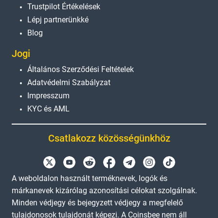
Trustpilot Értékelések
Lépj partnerünkké
Blog
Jogi
Általános Szerződési Feltételek
Adatvédelmi Szabályzat
Impresszum
KYC és AML
Csatlakozz közösségünkhöz
A weboldalon használt terméknevek, logók és
márkanevek kizárólag azonosítási célokat szolgálnak.
Minden védjegy és bejegyzett védjegy a megfelelő
tulajdonosok tulajdonát képezi. A Coinsbee nem áll