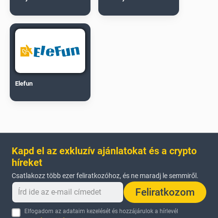
Elefun
Kapd el az exkluzív ajánlatokat és a crypto
híreket
Csatlakozz több ezer feliratkozóhoz, és ne maradj le semmiről.
Feliratkozom
Elfogadom az adataim kezelését és hozzájárulok a hírlevél