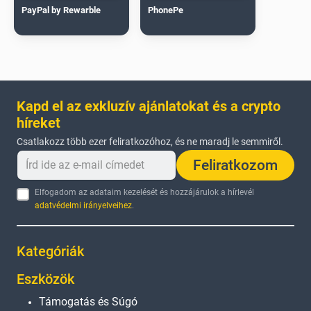
PayPal by Rewarble
PhonePe
Kapd el az exkluzív ajánlatokat és a crypto
híreket
Csatlakozz több ezer feliratkozóhoz, és ne maradj le semmiről.
Feliratkozom
Elfogadom az adataim kezelését és hozzájárulok a hírlevél
adatvédelmi irányelveihez
.
Kategóriák
Eszközök
Támogatás és Súgó