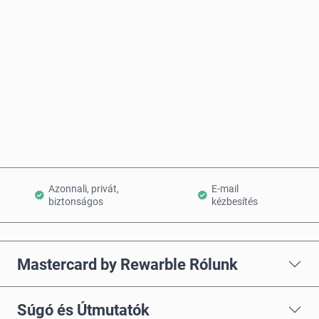
Becsült ár
Vásárlás most
Kosárba teszem
Azonnali, privát,
E-mail
biztonságos
kézbesítés
Mastercard by Rewarble Rólunk
Súgó és Útmutatók