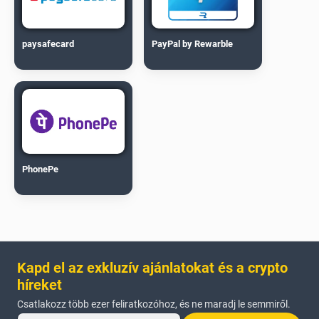
paysafecard
PayPal by Rewarble
PhonePe
Kapd el az exkluzív ajánlatokat és a crypto
híreket
Csatlakozz több ezer feliratkozóhoz, és ne maradj le semmiről.