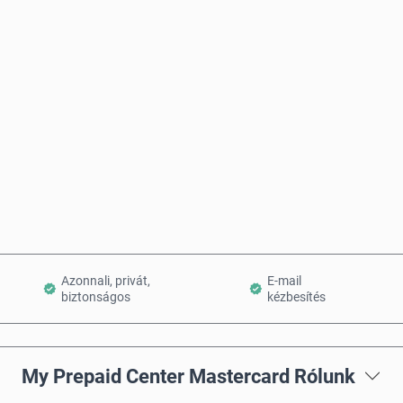
Becsült ár
Vásárlás most
Kosárba teszem
Azonnali, privát,
E-mail
biztonságos
kézbesítés
My Prepaid Center Mastercard Rólunk