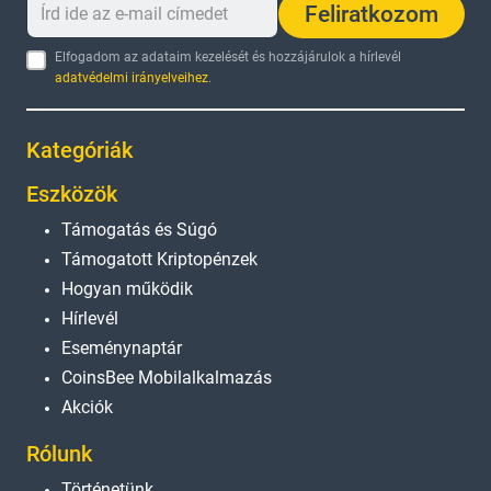
Feliratkozom
Elfogadom az adataim kezelését és hozzájárulok a hírlevél
adatvédelmi irányelveihez
.
Kategóriák
Eszközök
Támogatás és Súgó
Támogatott Kriptopénzek
Hogyan működik
Hírlevél
Eseménynaptár
CoinsBee Mobilalkalmazás
Akciók
Rólunk
Történetünk