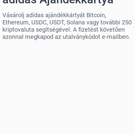
Vásárolj adidas ajándékkártyát Bitcoin,
Ethereum, USDC, USDT, Solana vagy további 250
kriptovaluta segítségével. A fizetést követően
azonnal megkapod az utalványkódot e-mailben.
Régió kiválasztása
Válassz egy összeget
Becsült ár
Vásárlás most