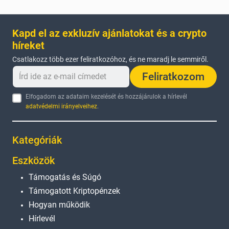
Kapd el az exkluzív ajánlatokat és a crypto
híreket
Csatlakozz több ezer feliratkozóhoz, és ne maradj le semmiről.
Feliratkozom
Elfogadom az adataim kezelését és hozzájárulok a hírlevél
adatvédelmi irányelveihez
.
Kategóriák
Eszközök
Támogatás és Súgó
Támogatott Kriptopénzek
Hogyan működik
Hírlevél