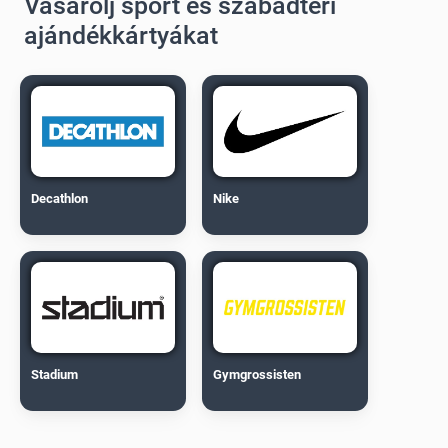
Vásárolj sport és szabadtéri
ajándékkártyákat
Decathlon
Nike
Stadium
Gymgrossisten