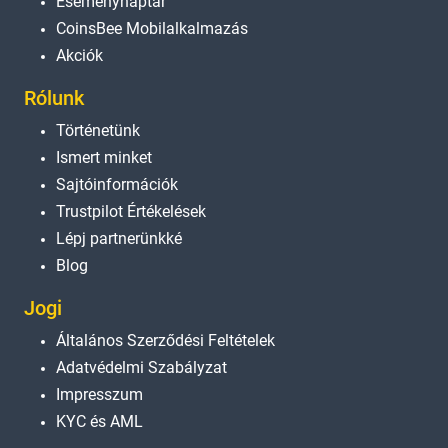
Eseménynaptár
CoinsBee Mobilalkalmazás
Akciók
Rólunk
Történetünk
Ismert minket
Sajtóinformációk
Trustpilot Értékelések
Lépj partnerünkké
Blog
Jogi
Általános Szerződési Feltételek
Adatvédelmi Szabályzat
Impresszum
KYC és AML