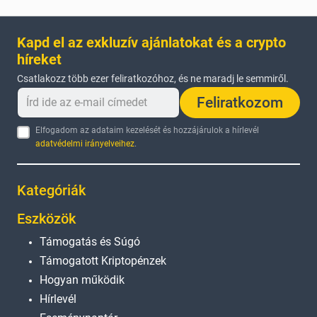
Kapd el az exkluzív ajánlatokat és a crypto
híreket
Csatlakozz több ezer feliratkozóhoz, és ne maradj le semmiről.
Feliratkozom
Elfogadom az adataim kezelését és hozzájárulok a hírlevél
adatvédelmi irányelveihez
.
Kategóriák
Eszközök
Támogatás és Súgó
Támogatott Kriptopénzek
Hogyan működik
Hírlevél