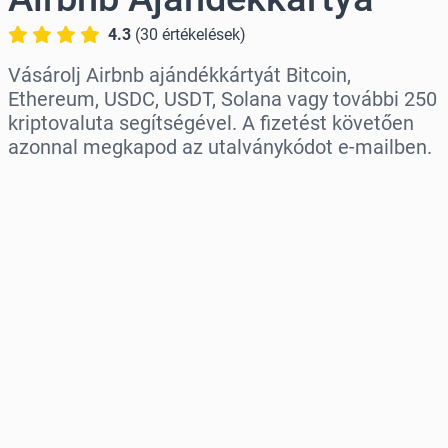
4.3
(
30
értékelések
)
Vásárolj Airbnb ajándékkártyát Bitcoin,
Ethereum, USDC, USDT, Solana vagy további 250
kriptovaluta segítségével. A fizetést követően
azonnal megkapod az utalványkódot e-mailben.
Régió kiválasztása
Válassz egy összeget
Becsült ár