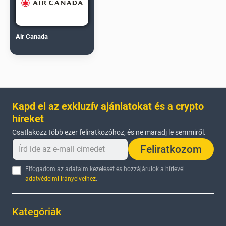
Air Canada
Kapd el az exkluzív ajánlatokat és a crypto
híreket
Csatlakozz több ezer feliratkozóhoz, és ne maradj le semmiről.
Feliratkozom
Elfogadom az adataim kezelését és hozzájárulok a hírlevél
adatvédelmi irányelveihez
.
Kategóriák