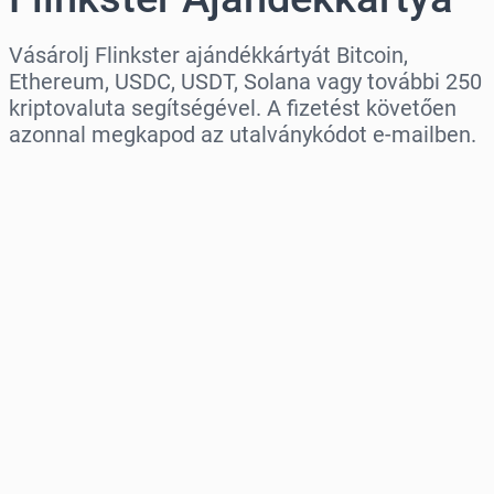
Vásárolj Flinkster ajándékkártyát Bitcoin,
Ethereum, USDC, USDT, Solana vagy további 250
kriptovaluta segítségével. A fizetést követően
azonnal megkapod az utalványkódot e-mailben.
Régió kiválasztása
Válassz egy összeget
Becsült ár
Vásárlás most