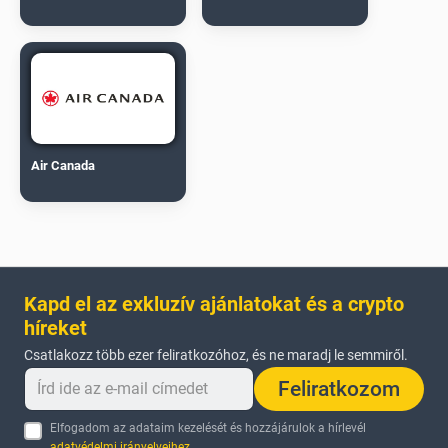
Air Canada
Kapd el az exkluzív ajánlatokat és a crypto
híreket
Csatlakozz több ezer feliratkozóhoz, és ne maradj le semmiről.
Feliratkozom
Elfogadom az adataim kezelését és hozzájárulok a hírlevél
adatvédelmi irányelveihez
.