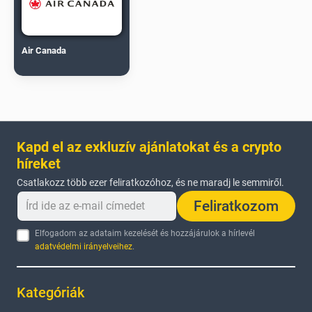
Air Canada
Kapd el az exkluzív ajánlatokat és a crypto
híreket
Csatlakozz több ezer feliratkozóhoz, és ne maradj le semmiről.
Feliratkozom
Elfogadom az adataim kezelését és hozzájárulok a hírlevél
adatvédelmi irányelveihez
.
Kategóriák