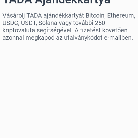
Vásárolj TADA ajándékkártyát Bitcoin, Ethereum,
USDC, USDT, Solana vagy további 250
kriptovaluta segítségével. A fizetést követően
azonnal megkapod az utalványkódot e-mailben.
Régió kiválasztása
Válassz egy összeget
Becsült ár
Vásárlás most