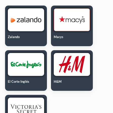
Zalando
Macys
El Corte Inglés
H&M