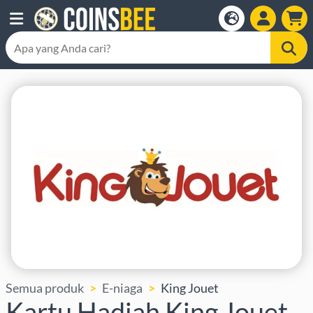
Semua produk
E-niaga
King Jouet
Kartu Hadiah King Jouet